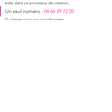
aider dans ce processus de création.
Un seul numéro : 
04 66 29 72 05
Ou laisser nous vos coordonnées :
FORMULAIRE
Signalétique
Film adhésif
Commentaires
Rédigez un commentaire...