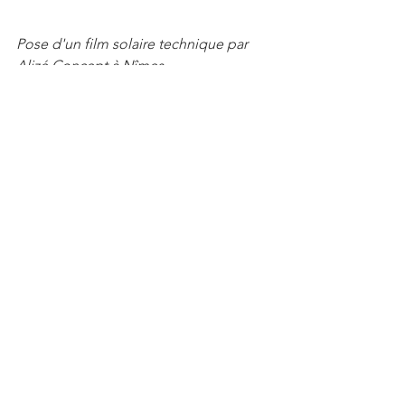
Pose d'un film solaire technique par 
Alizé Concept à Nîmes.
En savoir plus sur nos gammes de films 
adhésives techniques : 
EN SAVOIR PLUS
Si vous envisagez d'installer des films 
solaires, n'hésitez pas à nous consulter 
afin de choisir le produit qui répondra 
le mieux à vos besoins spécifiques. 
Alizé Concept, basée à Caissargues 