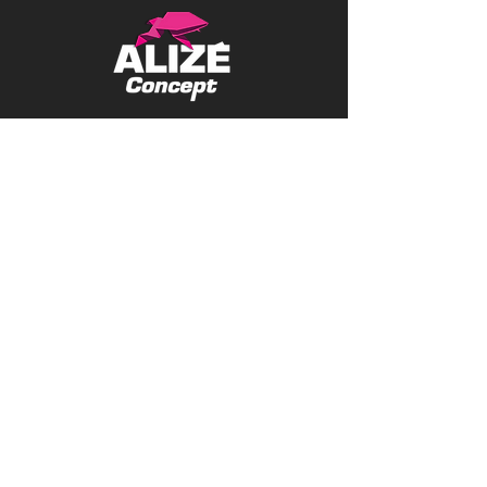
14, avenue de la Vistrenque, Zone Euro
2000
30132 CAISSARGUES
04 66 29 72 05
ABONNEZ-VOUS :
Recevez régulièrement nos dernières
réalisations par e-mail
E-mail
S'abonner